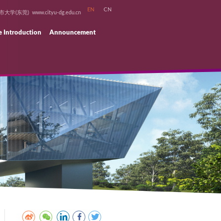
香港城市大学(东莞)
www.cityu-dg.edu.cn
missions Events
Programme Introduction
Announceme