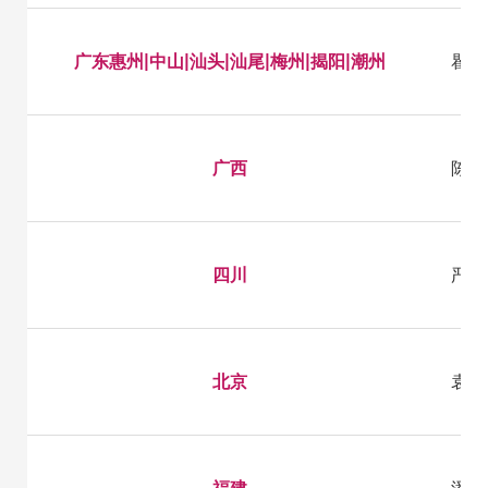
广东惠州|中山|汕头|汕尾|梅州|揭阳|潮州
瞿老师
广西
陈老师
四川
严老师
北京
袁老师
福建
潘老师