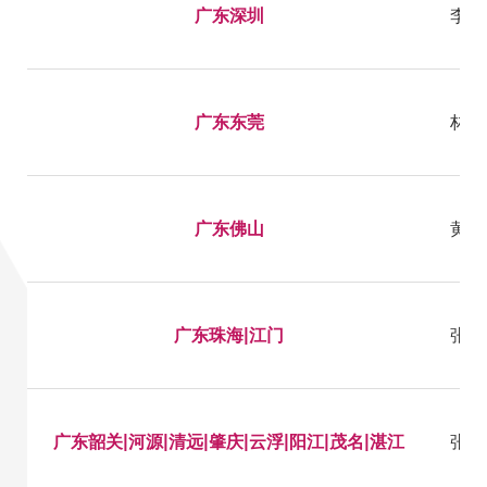
广东深圳
李老师
广东东莞
林老师
广东佛山
黄老师
广东珠海|江门
张老师
广东韶关|河源|清远|肇庆|云浮|阳江|茂名|湛江
张老师