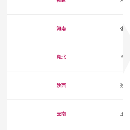
河南
张老师
湖北
肖老师
陕西
孙老师
云南
王老师